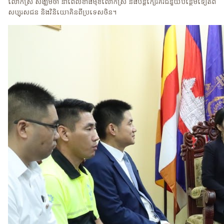
លោកស្រី សង្ឃឹមថា នាពេលខាងមុខលោកស្រី និងបន្តកៀរគរជំនួយបន្ថែមទៀតពី
សប្បុរសជន និងវិនិយោគិនពីប្រទេសចិន។