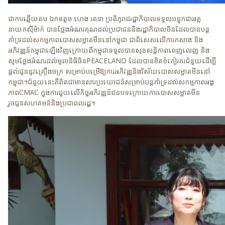
ជាការឆ្លើយតប ឯកឧត្តម ហេង រតនា ប្រតិភូរាជរដ្ឋាភិបាលទទួលបន្ទុកជាអគ្គ
នាយកស៊ីម៉ាក់ បានថ្លែងអំណរគុណដល់ប្រជាជននិងរដ្ឋាភិបាលចិនដែលបានបន្ត
គាំទ្រដល់សកម្មភាពបោសសម្អាតមីននៅកម្ពុជា ជាពិសេសលើការកសាង និង
អភិវឌ្ឍន៍កម្ពុជាឡើងវិញក្រោយពីកម្ពុជាទទួលបានសុខសន្តិភាពពេញលេញ និង
សូមថ្លែងអំណរដល់មូលនិធិចិនPEACELAND ដែលបានខិតខំកៀរគរជំនួយដើម្បី
ផ្តល់ជូននូវគ្រឿងចក្រ សម្រាប់បម្រើឱ្យការអភិវឌ្ឍនិងវិស័យបោសសម្អាតមីននៅ
កម្ពុជា។ជំនួយនេះគឺពិតជាមានសារប្រយោជន៍​សម្រាប់បន្តគាំទ្រដល់សកម្មភាពអង្គ
ភាពCMAC ក្នុងការជួយលើកិច្ចអភិវឌ្ឍន៍ជនបទ​ក្រោយការបោសសម្អាតមីន
រួចជូនសហគមន៍និងប្រជាពលរដ្ឋ។