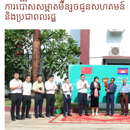
ការបោសសម្អាតមីនរួចជូនសហគមន៍
និងប្រជាពលរដ្ឋ