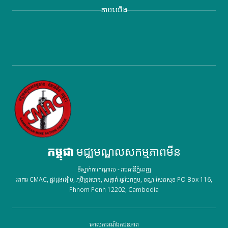
តាមយើង
កម្ពុជា
មជ្ឈមណ្ឌលសកម្មភាពមីន
ទីស្នាក់ការកណ្តាល - រាជធានីភ្នំពេញ
អាគារ CMAC, ផ្លូវដួងងៀប, ភូមិទ្រុងមាន់, សង្កាត់ អូរបែកក្អម, ខណ្ឌ សែនសុខ PO Box 116,
Phnom Penh 12202, Cambodia
គោលការណ៍ឯកជនភាព