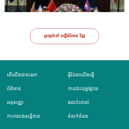
ត្រឡប់ទៅ បញ្ជីព័ត៌មាន វិញ
តើយើងជានរណា
អ្វីដែលយើងធ្វើ
ព័ត៌មាន
ការបោះពុម្ពផ្សាយ
អនុសញ្ញា
ផលប៉ះពាល់
ការកសាងសន្តិភាព
ទំនាក់ទំនង