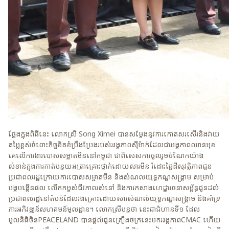
ថ្លែងក្នុងពិធីនេះ លោកស្រី Song Ximei បានសម្តែងនូវការកោតសរសើរនិងវាយ
តម្លៃខ្ពស់ចំពោះកិច្ចខិតខំប្រឹងប្រែងរបស់អង្គភាពស៊ីម៉ាក់ដែលជាអង្គភាពឈានមុខ
គេលើការងារបោសសម្អាតមីននៅកម្ពុជា ជាពិសេសការចូលរួមចំណែកយ៉ាង
សំខាន់ក្នុងការកាត់បន្ថយអត្រាគ្រោះថ្នាក់ដោយសារមីន រំដោះផ្ទៃដីសុវត្ថិភាពជូន
ប្រជាពលរដ្ឋក្រោយការបោសសម្អាតមីន និងសំណលយុទ្ធភណ្ឌសង្គ្រាម សម្រាប់
បង្កបង្កើនផល លើកកម្ពស់ជីវភាពរស់នៅ និងការកសាងហេដ្ឋារចនាសម្ព័ន្ធជូនដល់
ប្រជាពលរដ្ឋនៅតំបន់ដែលរងគ្រោះដោយសារសំណល់យុទ្ធភណ្ឌសង្គ្រាម និងគាំទ្រ
ការអភិវឌ្ឍន៍សហគមន៍មូលដ្ឋាន។ លោកស្រីបន្តថា នេះជាជំហានទី១ ដែល
មូលនិធិចិនPEACELAND បានផ្តល់ជូនគ្រឿងចក្រនេះមកអង្គភាពCMAC ហើយ