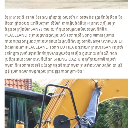
ថ្ងៃព្រហស្បតិ៍ ៩រោច ខែជេស្ឋ ឆ្នាំម្សាញ់ សប្តស័ក ព.ស២៥៦៩ ត្រូវនឹងថ្ងៃទី១៩ ខែ
មិថុនា ឆ្នាំ២០២៥ នៅទីបញ្ជាការស៊ីម៉ាក់ បានរៀបចំពិធីផ្ទេរ-ប្រគល់គ្រឿងចក្រ
ចំនួន១គ្រឿងម៉ាកSANYI តាមរយៈជំនួយសប្បុរសធម៌របស់មូលនិធិចិន
PEACELAND ក្រោមវត្តមានចូលរួមរបស់ លោកស្រី Song Ximei ប្រធាន
នាយកដ្ឋានសង្គ្រោះគ្រោះមហន្តរាយនៃមូលនិធិសប្បុរសធម៌Sanyi​ លោកQUI Lili
តំណាងអង្គការPEACELAND លោក LU HUA អគ្គនាយកក្រុមហ៊ុនSANYIប្រចាំ
នៅកម្ពុជា​ រួមទាំងថ្នាក់ដឹកនាំក្រុមហ៊ុនមួយចំនួនទៀត​ ក្នុងនោះអមដំណេីរគណ
ប្រតិភូដោយលោកវរសេនីយ៍ឯក​ SHENG DAZHI អនុព័ន្ធយោធាចិនប្រចាំ
កម្ពុជា និងលោកលេខាទី២នៃស្ថានទូតចិននៅកម្ពុជា​ព្រមទាំងលោកបណ្ឌិត ជា មុនី
ឫទ្ធិ ប្រធានសមាគមអ្នកស្រាវជ្រាវវឌ្ឍនភាពកម្ពុជា-ចិន។