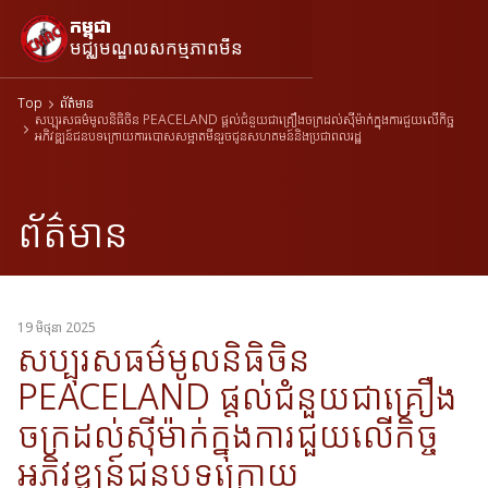
កម្ពុជា
មជ្ឈមណ្ឌលសកម្មភាពមីន
Top
ព័ត៌មាន
សប្បុរសធម៌មូលនិធិចិន PEACELAND ផ្តល់ជំនួយជាគ្រឿងចក្រដល់ស៊ីម៉ាក់ក្នុងការជួយលើកិច្ច
អភិវឌ្ឍន៍ជនបទក្រោយការបោសសម្អាតមីនរួចជូនសហគមន៍និងប្រជាពលរដ្ឋ
ព័ត៌មាន
19 មិថុនា 2025
សប្បុរសធម៌មូលនិធិចិន
PEACELAND ផ្តល់ជំនួយជាគ្រឿង
ចក្រដល់ស៊ីម៉ាក់ក្នុងការជួយលើកិច្ច
អភិវឌ្ឍន៍ជនបទក្រោយ